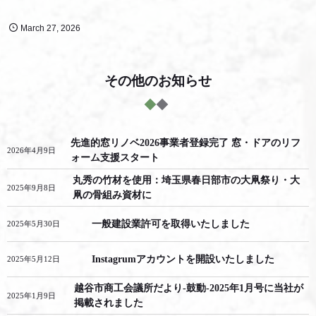
March
27
,
2026
その他のお知らせ
先進的窓リノベ2026事業者登録完了 窓・ドアのリフ
2026年4月9日
ォーム支援スタート
丸秀の竹材を使用：埼玉県春日部市の大凧祭り・大
2025年9月8日
凧の骨組み資材に
一般建設業許可を取得いたしました
2025年5月30日
Instagrumアカウントを開設いたしました
2025年5月12日
越谷市商工会議所だより-鼓動-2025年1月号に当社が
2025年1月9日
掲載されました